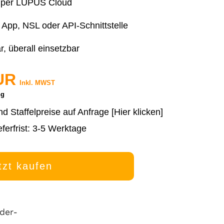
g per LUPUS Cloud
App, NSL oder API-Schnittstelle
, überall einsetzbar
UR
Inkl. MWST
ng
nd Staffelpreise auf Anfrage [Hier klicken]
eferfrist: 3-5 Werktage
tzt kaufen