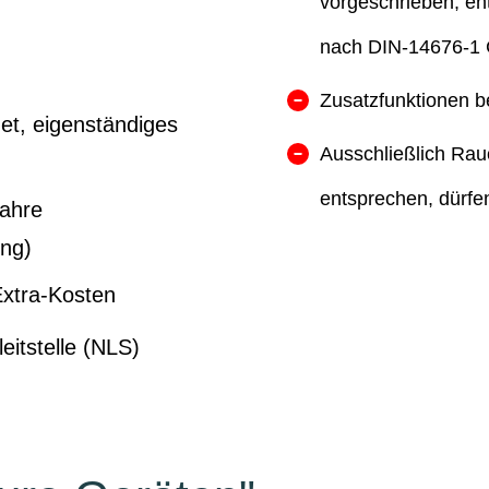
vorgeschrieben, en
nach DIN-14676-1 
Zusatzfunktionen be
net, eigenständiges
Ausschließlich Ra
entsprechen, dürfe
Jahre
ung)
 Extra-Kosten
eitstelle (NLS)