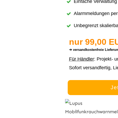
Einfache Verwaltun
Alarmmeldungen per 
Unbegrenzt skalierbar
nur 99,00 E
➔ versandkostenfreie Lieferu
Für Händler
: Projekt- u
Sofort versandfertig, Li
Je