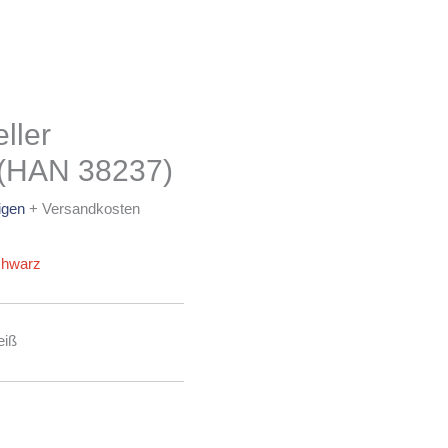
ller
 (HAN 38237)
igen
+ Versandkosten
eiß