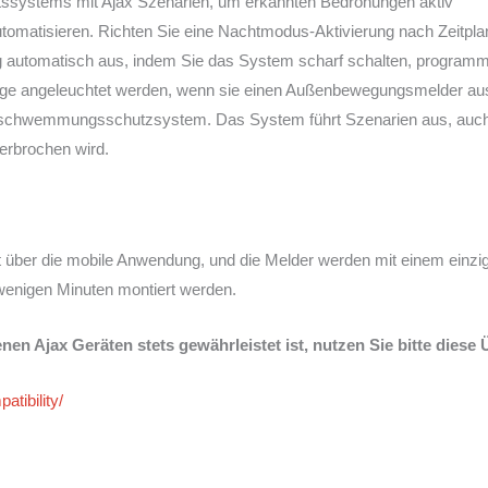
eitssystems mit Ajax Szenarien, um erkannten Bedrohungen aktiv
tomatisieren. Richten Sie eine Nachtmodus-Aktivierung nach Zeitplan
g automatisch aus, indem Sie das System scharf schalten, programm
inge angeleuchtet werden, wenn sie einen Außenbewegungsmelder au
Überschwemmungsschutzsystem. Das System führt Szenarien aus, auc
erbrochen wird.
lgt über die mobile Anwendung, und die Melder werden mit einem einzi
wenigen Minuten montiert werden.
nen Ajax Geräten stets gewährleistet ist, nutzen Sie bitte diese 
atibility/