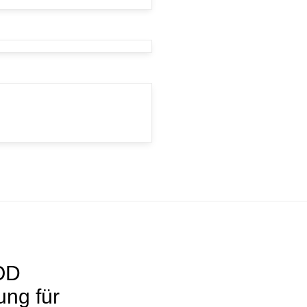
OD
ung für