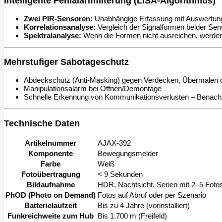
Intelligente Fehlalarmfilterung (LISA-Algorithmus)
Zwei PIR-Sensoren:
Unabhängige Erfassung mit Auswertung
Korrelationsanalyse:
Vergleich der Signalformen beider Sens
Spektralanalyse:
Wenn die Formen nicht ausreichen, werden 
Mehrstufiger Sabotageschutz
Abdeckschutz (Anti-Masking) gegen Verdecken, Übermalen o
Manipulationsalarm bei Öffnen/Demontage
Schnelle Erkennung von Kommunikationsverlusten – Benachri
Technische Daten
Artikelnummer
AJAX-392
Komponente
Bewegungsmelder
Farbe
Weiß
Fotoübertragung
< 9 Sekunden
Bildaufnahme
HDR, Nachtsicht, Serien mit 2–5 Foto
PhOD (Photo on Demand)
Fotos auf Abruf oder per Szenario
Batterielaufzeit
Bis zu 4 Jahre (vorinstalliert)
Funkreichweite zum Hub
Bis 1.700 m (Freifeld)