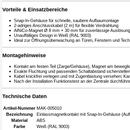
Vorteile & Einsatzbereiche
Snap-In-Gehäuse für schnelle, saubere Aufbaumontage
2-adriges Anschlusskabel (2 m) für flexible Verdrahtung
AlNiCo-Magnet Ø 8 mm × 30 mm für zuverlässige Auslösun
Unauffälliges Design in Weiß (RAL 9003)
Ideal zur Öffnungsüberwachung an Türen, Fenstern und Tec
Montagehinweise
Kontakt am festen Teil (Zarge/Gehäuse), Magnet am beweglic
Exakte Fluchtung und passenden Schaltabstand sicherstellen;
Kabel knickfrei verlegen und mit Zugentlastung versehen; Ka
Nach der Installation Funktionstest an der Zentrale durchfüh
Technische Daten
Artikel-Nummer
MAK-005010
Bezeichnung
Einlassmagnetkontakt mit Snap-In-Gehäuse (Auf
Material
ABS
Farbe
Weiß (RAL 9003)