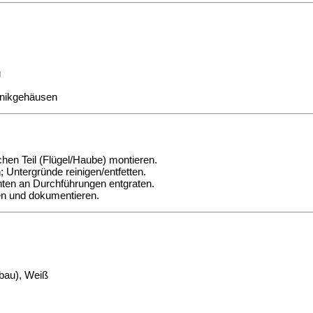
g
hnikgehäusen
hen Teil (Flügel/Haube) montieren.
 Untergründe reinigen/entfetten.
nten an Durchführungen entgraten.
ren und dokumentieren.
bau), Weiß