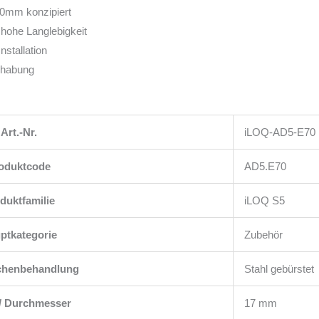
 70mm konzipiert
 hohe Langlebigkeit
stallation
dhabung
Art.-Nr.
iLOQ-AD5-E70
oduktcode
AD5.E70
duktfamilie
iLOQ S5
ptkategorie
Zubehör
chenbehandlung
Stahl gebürstet
 / Durchmesser
17 mm