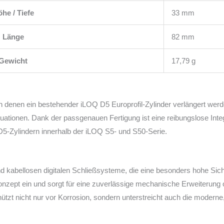
he / Tiefe
33 mm
Länge
82 mm
Gewicht
17,79 g
, in denen ein bestehender iLOQ D5 Europrofil-Zylinder verlängert wer
tuationen. Dank der passgenauen Fertigung ist eine reibungslose Int
n D5-Zylindern innerhalb der iLOQ S5- und S50-Serie.
nd kabellosen digitalen Schließsysteme, die eine besonders hohe Siche
Konzept ein und sorgt für eine zuverlässige mechanische Erweiterung
hützt nicht nur vor Korrosion, sondern unterstreicht auch die modern