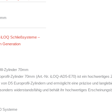
70mm
:
iLOQ Schließsysteme –
en Generation
fil-Zylinder 70mm
rofil-Zylinder 70mm (Art.-Nr. iLOQ-AD5-E70) ist ein hochwertiges Zu
von D5 Europrofil-Zylindern und ermöglicht eine präzise und langle
esonders widerstandsfähig und behält ihr hochwertiges Erscheinungsbi
50 Systeme