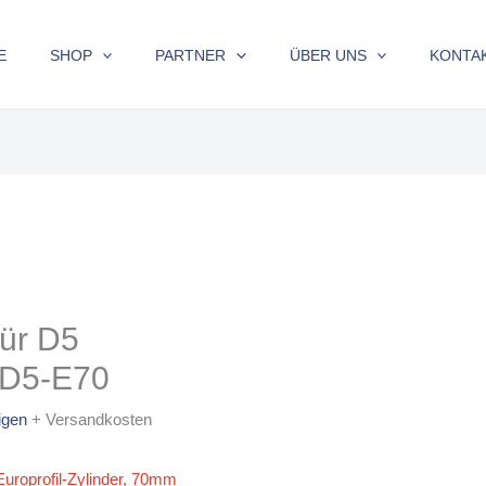
E
SHOP
PARTNER
ÜBER UNS
KONTA
für D5
 AD5-E70
igen
+ Versandkosten