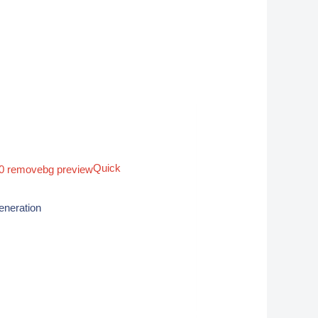
Quick
eneration