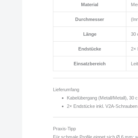
Material
Mes
Durchmesser
(In
Länge
30
Endstücke
2× 
Einsatzbereich
Lei
Lieferumfang
Kabelübergang (Metall/Metall), 30 
2× Endstücke inkl. V2A-Schrauben
Praxis-Tipp
Für schmale Profile eignet sich Ø 6 mm;