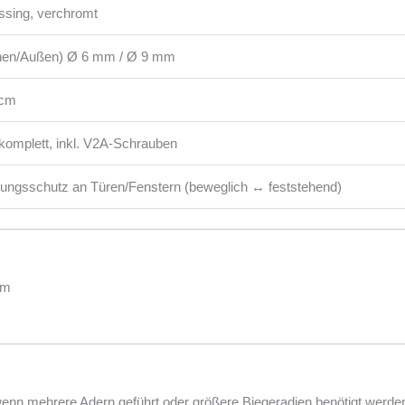
sing, verchromt
nen/Außen) Ø 6 mm / Ø 9 mm
 cm
komplett, inkl. V2A-Schrauben
tungsschutz an Türen/Fenstern (beweglich ↔ feststehend)
cm
 wenn mehrere Adern geführt oder größere Biegeradien benötigt wer