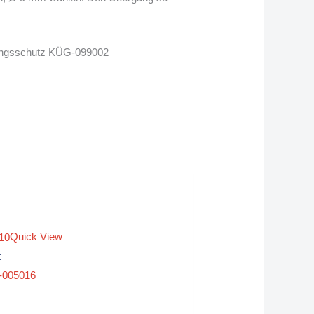
ungsschutz KÜG-099002
Quick View
t
-005016