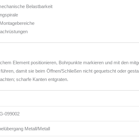
mechanische Belastbarkeit
ngspirale
e Montagebereiche
 Nachrüstungen
em Element positionieren, Bohrpunkte markieren und mit den mitge
 führen, damit sie beim Öffnen/Schließen nicht gequetscht oder gesta
 achten; scharfe Kanten entgraten.
G-099002
elübergang Metall/Metall