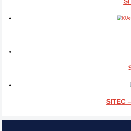
SI
SITEC –