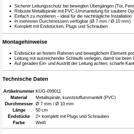
Sicherer Leitungsschutz bei bewegten Übergängen (Tür, Fens
Robuste Metallspirale mit PVC-Ummantelung für saubere Opt
Einfach zu montieren – ideal für die nachträgliche Installation
In mehreren Durchmessern verfügbar (Ø 7 mm / Ø 10 mm)
Komplett mit Endstücken, Plugs und Schrauben
Montagehinweise
Endstücke an festem Rahmen und beweglichem Element posit
Leitung mit ausreichender Schlaufe verlegen, damit sie beim 
Auf geraden Ein- und Austritt der Leitung achten; scharfe Ka
Technische Daten
Artikelnummer
KÜG-099011
Material
Metallspirale, kunststoffummantelt (PVC)
Durchmesser
Ø 7 mm / Ø 10 mm
Länge
50 cm
Endstücke
2× komplett mit Plugs und Schrauben
Farbe
Weiß