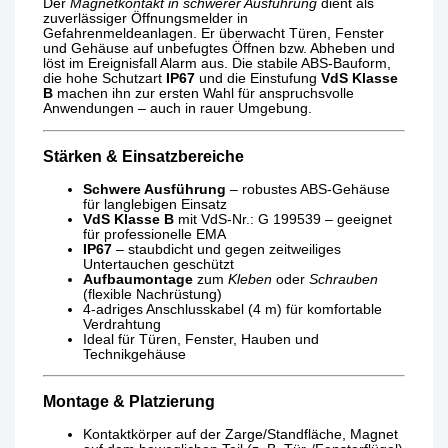
Der
Magnetkontakt in schwerer Ausführung
dient als
zuverlässiger Öffnungsmelder in
Gefahrenmeldeanlagen. Er überwacht Türen, Fenster
und Gehäuse auf unbefugtes Öffnen bzw. Abheben und
löst im Ereignisfall Alarm aus. Die stabile ABS-Bauform,
die hohe Schutzart
IP67
und die Einstufung
VdS Klasse
B
machen ihn zur ersten Wahl für anspruchsvolle
Anwendungen – auch in rauer Umgebung.
Stärken & Einsatzbereiche
Schwere Ausführung
– robustes ABS-Gehäuse
für langlebigen Einsatz
VdS Klasse B
mit VdS-Nr.: G 199539 – geeignet
für professionelle EMA
IP67
– staubdicht und gegen zeitweiliges
Untertauchen geschützt
Aufbaumontage
zum
Kleben
oder
Schrauben
(flexible Nachrüstung)
4-adriges Anschlusskabel (4 m) für komfortable
Verdrahtung
Ideal für Türen, Fenster, Hauben und
Technikgehäuse
Montage & Platzierung
Kontaktkörper auf der Zarge/Standfläche, Magnet