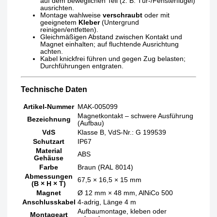
auf dem beweglichen Teil (z. B. Tür-/Fensterflügel)
ausrichten.
Montage wahlweise
verschraubt
oder mit
geeignetem
Kleber
(Untergrund
reinigen/entfetten).
Gleichmäßigen Abstand zwischen Kontakt und
Magnet einhalten; auf fluchtende Ausrichtung
achten.
Kabel knickfrei führen und gegen Zug belasten;
Durchführungen entgraten.
Technische Daten
Artikel-Nummer
MAK-005099
Magnetkontakt – schwere Ausführung
Bezeichnung
(Aufbau)
VdS
Klasse B, VdS-Nr.: G 199539
Schutzart
IP67
Material
ABS
Gehäuse
Farbe
Braun (RAL 8014)
Abmessungen
67,5 × 16,5 × 15 mm
(B × H × T)
Magnet
Ø 12 mm × 48 mm, AlNiCo 500
Anschlusskabel
4-adrig, Länge 4 m
Aufbaumontage, kleben oder
Montageart