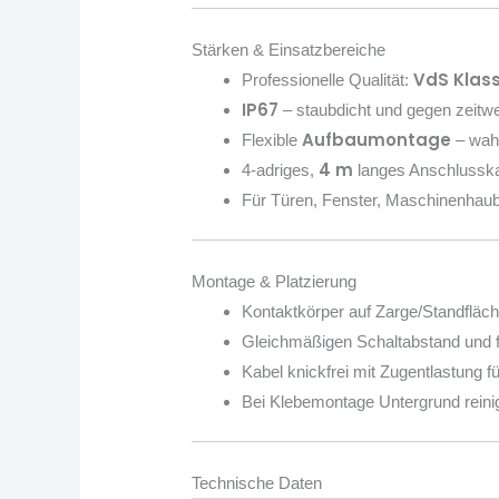
Stärken & Einsatzbereiche
VdS Klas
Professionelle Qualität:
IP67
– staubdicht und gegen zeitwe
Aufbaumontage
Flexible
– wah
4 m
4-adriges,
langes Anschlusska
Für Türen, Fenster, Maschinenhau
Montage & Platzierung
Kontaktkörper auf Zarge/Standfläche
Gleichmäßigen Schaltabstand und fl
Kabel knickfrei mit Zugentlastung f
Bei Klebemontage Untergrund rein
Technische Daten