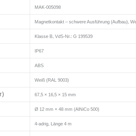
MAK-005098
Magnetkontakt – schwere Ausführung (Aufbau), W
Klasse B, VdS-Nr.: G 199539
IP67
ABS
Weiß (RAL 9003)
T)
67,5 × 16,5 × 15 mm
Ø 12 mm × 48 mm (AlNiCo 500)
4-adrig, Länge 4 m