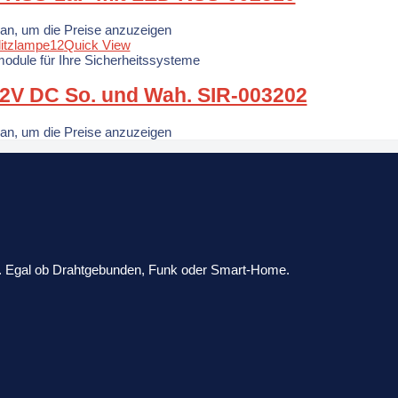
 an, um die Preise anzuzeigen
Quick View
odule für Ihre Sicherheitssysteme
12V DC So. und Wah. SIR-003202
 an, um die Preise anzuzeigen
ik. Egal ob Drahtgebunden, Funk oder Smart-Home.