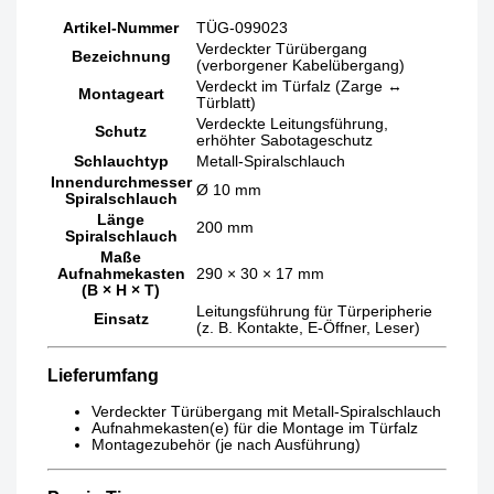
Artikel-Nummer
TÜG-099023
Verdeckter Türübergang
Bezeichnung
(verborgener Kabelübergang)
Verdeckt im Türfalz (Zarge ↔
Montageart
Türblatt)
Verdeckte Leitungsführung,
Schutz
erhöhter Sabotageschutz
Schlauchtyp
Metall-Spiralschlauch
Innendurchmesser
Ø 10 mm
Spiralschlauch
Länge
200 mm
Spiralschlauch
Maße
Aufnahmekasten
290 × 30 × 17 mm
(B × H × T)
Leitungsführung für Türperipherie
Einsatz
(z. B. Kontakte, E-Öffner, Leser)
Lieferumfang
Verdeckter Türübergang mit Metall-Spiralschlauch
Aufnahmekasten(e) für die Montage im Türfalz
Montagezubehör (je nach Ausführung)